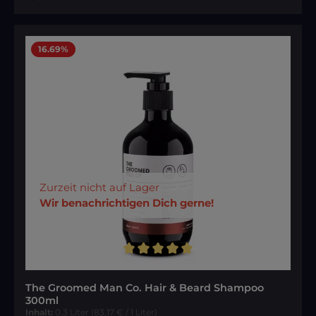
16.69
%
Zurzeit nicht auf Lager
Wir benachrichtigen Dich gerne!
Durchschnittliche Bewertung von 5 von 5 Sternen
The Groomed Man Co. Hair & Beard Shampoo
300ml
Inhalt:
0.3 Liter
(83,17 € / 1 Liter)