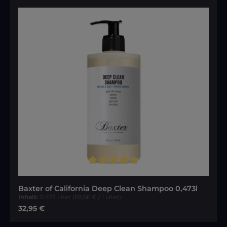
Durchschnittliche Bewertung von 5 von 5 Sternen
Baxter of California Deep Clean Shampoo 0,473l
Inhalt:
0.473 Liter
(69,66 € / 1 Liter)
Regulärer Preis:
32,95 €