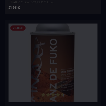
Inhalt:
0.2 Liter
(109,75 € / 1 Liter)
Regulärer Preis:
21,95 €
20.03
%
Durchschnittliche Bewertung von 4.5 von 5 Sternen
Hanz de Fuko Dry Shampoo 240g -