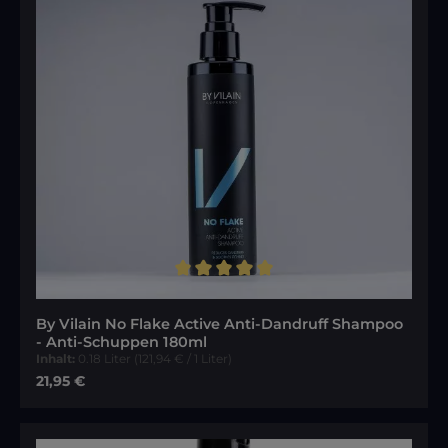
Durchschnittliche Bewertung von 5 von 5 Sternen
By Vilain No Flake Active Anti-Dandruff Shampoo
- Anti-Schuppen 180ml
Inhalt:
0.18 Liter
(121,94 € / 1 Liter)
Regulärer Preis:
21,95 €