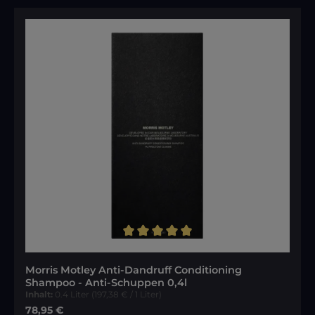
Durchschnittliche Bewertung von 5 von 5 Sternen
Morris Motley Anti-Dandruff Conditioning
Shampoo - Anti-Schuppen 0,4l
Inhalt:
0.4 Liter
(197,38 € / 1 Liter)
Regulärer Preis:
78,95 €