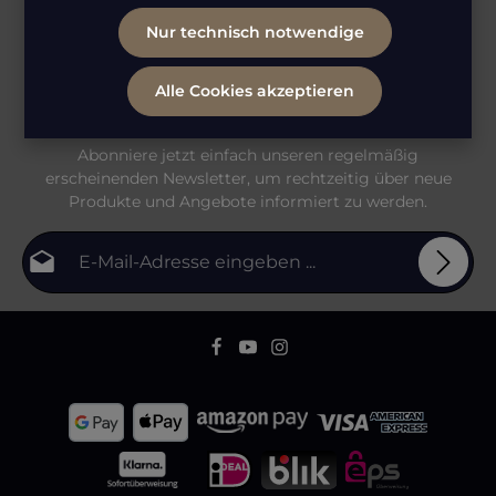
Nur technisch notwendige
Alle Cookies akzeptieren
Abonniere jetzt einfach unseren regelmäßig
erscheinenden Newsletter, um rechtzeitig über neue
Produkte und Angebote informiert zu werden.
E-Mail-Adresse*
Datenschutz
Die mit einem Stern (*) markierten Felder sind
Ich habe die
Datenschutzbestimmungen
zur
Pflichtfelder.
Bitte gib die abgebildeten Zeichen ein
*
Kenntnis genommen und die
AGB
gelesen und bin
mit ihnen einverstanden.