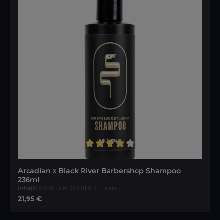
Durchschnittliche Bewertung von 4 von 5 Sternen
Arcadian x Black River Barbershop Shampoo
236ml
Inhalt:
0.236 Liter
(93,01 € / 1 Liter)
Regulärer Preis:
21,95 €