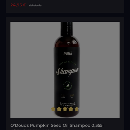
Verkaufspreis:
24,95 €
Regulärer Preis:
29,95 €
Durchschnittliche Bewertung von 4.85 von 5 Sternen
O'Douds Pumpkin Seed Oil Shampoo 0,355l