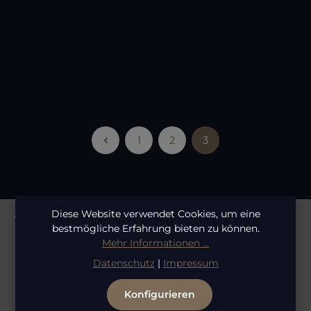
Durchschnittliche Bewertung von 5 von 5 Sternen
Patricks SH2 Shampoo
Inhalt:
0.2 Liter
(189,75 € / 1 Liter)
Regulärer Preis:
37,95 €
1
2
3
Seite
Seite
Seite
Diese Website verwendet Cookies, um eine
Whatsapp Service
bestmögliche Erfahrung bieten zu können.
Mehr Informationen ...
Informationen
Datenschutz
|
Impressum
Konfigurieren
Rechtliches