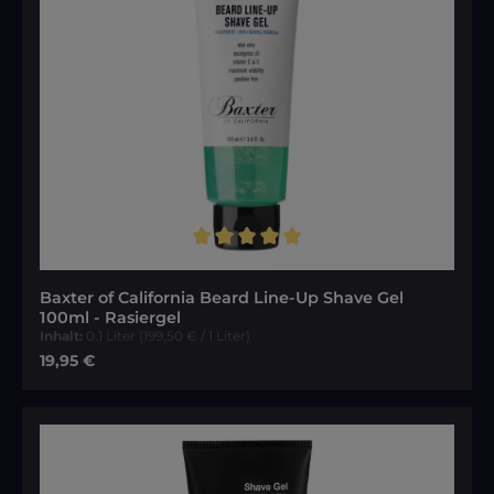
Durchschnittliche Bewertung von 5 von 5 Sternen
Baxter of California Beard Line-Up Shave Gel
100ml - Rasiergel
Inhalt:
0.1 Liter
(199,50 € / 1 Liter)
Regulärer Preis:
19,95 €