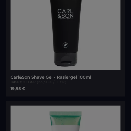
Carl&Son Shave Gel - Rasiergel 100ml
Inhalt:
0.1 Liter
(199,50 € / 1 Liter)
Regulärer Preis:
19,95 €