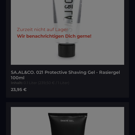
Zurzeit nicht auf Lager
Wir benachrichtigen Dich gerne!
SA.AL&CO. 021 Protective Shaving Gel - Rasiergel
100ml
Inhalt:
0.1 Liter
(239,50 € / 1 Liter)
Regulärer Preis:
23,95 €