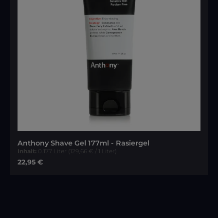
Anthony Shave Gel 177ml - Rasiergel
Inhalt:
0.177 Liter
(129,66 € / 1 Liter)
Regulärer Preis:
22,95 €