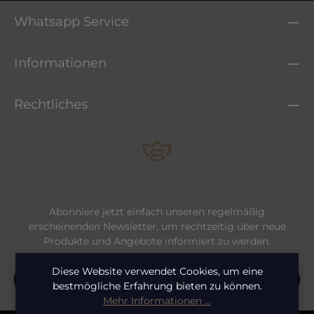
Whatsapp Service
Informationen
Rechtliches
Abonniere jetzt einfach unseren regelmäßig
erscheinenden Newsletter, um rechtzeitig über neue
Produkte und Angebote informiert zu werden.
E-Mail-Adresse*
Diese Website verwendet Cookies, um eine
bestmögliche Erfahrung bieten zu können.
Mehr Informationen ...
Datenschutz