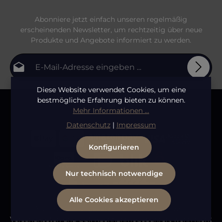
Abonniere jetzt einfach unseren regelmäßig
erscheinenden Newsletter, um rechtzeitig über neue
Produkte und Angebote informiert zu werden.
E-Mail-Adresse*
Diese Website verwendet Cookies, um eine
Datenschutz
Die mit einem Stern (*) markierten Felder sind
bestmögliche Erfahrung bieten zu können.
Ich habe die
Datenschutzbestimmungen
zur
Pflichtfelder.
Mehr Informationen ...
Bitte gib die abgebildeten Zeichen ein
*
Kenntnis genommen und die
AGB
gelesen und bin
Datenschutz
|
Impressum
mit ihnen einverstanden.
Konfigurieren
Nur technisch notwendige
Alle Cookies akzeptieren
Alle Preise inkl. gesetzl. Mehrwertsteuer zzgl.
Versandkosten
und ggf. Nachnahmegebühren, wenn nicht