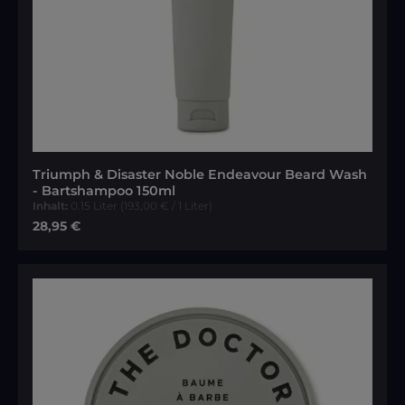
Triumph & Disaster Noble Endeavour Beard Wash
- Bartshampoo 150ml
Inhalt:
0.15 Liter
(193,00 € / 1 Liter)
Regulärer Preis:
28,95 €