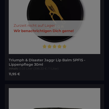
Zurzeit nicht auf Lager
Wir benachrichtigen Dich gerne!
Durchschnittliche Bewertung von 5 von 5 Sternen
Triumph & Disaster Jaggr Lip Balm SPF15 -
Lippenpflege 30ml
Inhalt:
0.03 Liter
(398,33 € / 1 Liter)
Regulärer Preis:
11,95 €