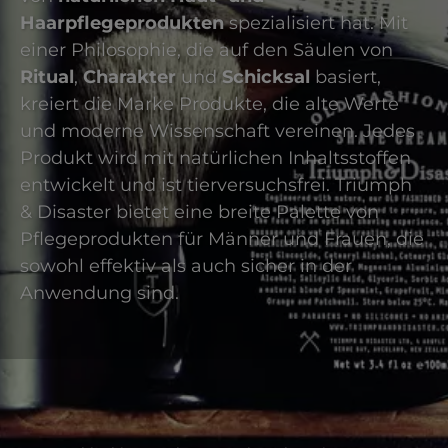
Haarpflegeprodukten
spezialisiert hat. Mit
einer Philosophie, die auf den Säulen von
Ritual
,
Charakter
und
Schicksal
basiert,
kreiert die Marke Produkte, die alte Werte
und moderne Wissenschaft vereinen. Jedes
Produkt wird mit natürlichen Inhaltsstoffen
entwickelt und ist tierversuchsfrei. Triumph
& Disaster bietet eine breite Palette von
Pflegeprodukten für Männer und Frauen, die
sowohl effektiv als auch sicher in der
Anwendung sind.