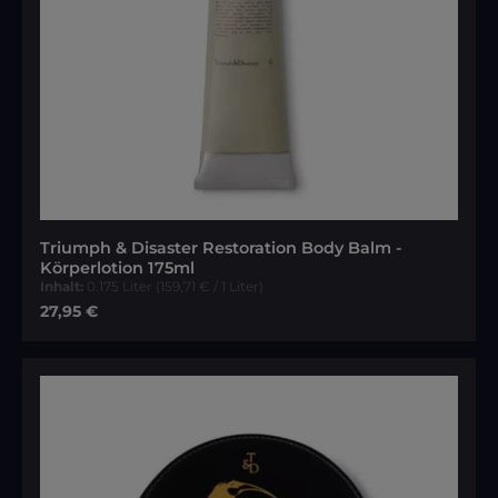
Triumph & Disaster Restoration Body Balm -
Körperlotion 175ml
Inhalt:
0.175 Liter
(159,71 € / 1 Liter)
Regulärer Preis:
27,95 €