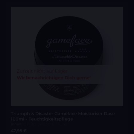
Zurzeit nicht auf Lager
Wir benachrichtigen Dich gerne!
Triumph & Disaster Gameface Moisturiser Dose
100ml - Feuchtigkeitspflege
Inhalt:
0.1 Liter
(479,50 € / 1 Liter)
Regulärer Preis:
47,95 €