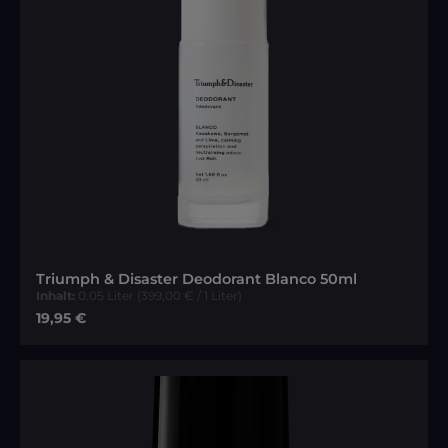
Triumph & Disaster Deodorant Blanco 50ml
Inhalt:
0.05 Liter
(399,00 € / 1 Liter)
Regulärer Preis:
19,95 €