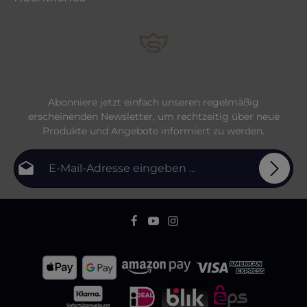
Abonniere jetzt einfach unseren regelmäßig
erscheinenden Newsletter, um rechtzeitig über neue
Produkte und Angebote informiert zu werden.
E-Mail-Adresse*
Datenschutz
Die mit einem Stern (*) markierten Felder sind
Ich habe die
Datenschutzbestimmungen
zur
Pflichtfelder.
Bitte gib die abgebildeten Zeichen ein
*
Kenntnis genommen und die
AGB
gelesen und bin
mit ihnen einverstanden.