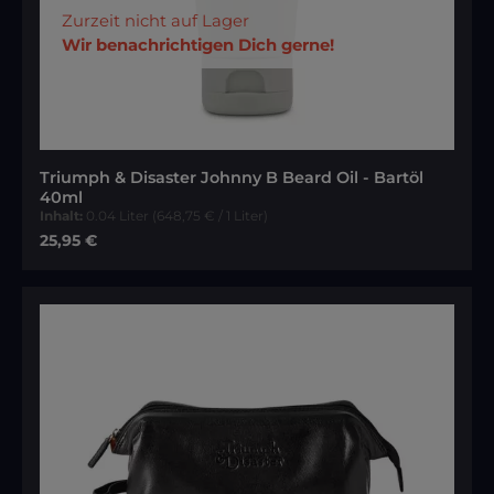
Zurzeit nicht auf Lager
Wir benachrichtigen Dich gerne!
Triumph & Disaster Johnny B Beard Oil - Bartöl
40ml
Inhalt:
0.04 Liter
(648,75 € / 1 Liter)
Regulärer Preis:
25,95 €