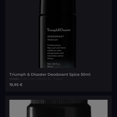
Triumph & Disaster Deodorant Spice 50ml
Inhalt:
0.05 Liter
(399,00 € / 1 Liter)
Regulärer Preis:
19,95 €