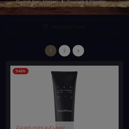
Du bist hier:
Marken
Triumph & Disaster
Produkte filtern
1
2
Seite
Seite
7.42
%
Zurzeit nicht auf Lager