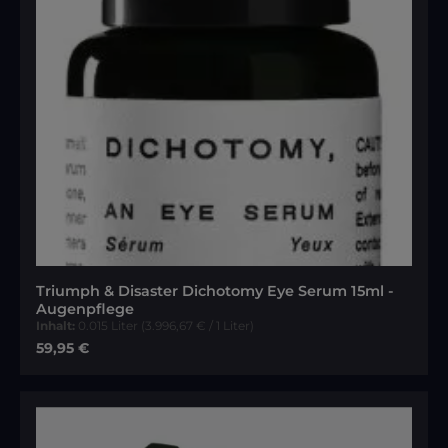
Triumph & Disaster Dichotomy Eye Serum 15ml -
Augenpflege
Inhalt:
0.015 Liter
(3.996,67 € / 1 Liter)
Regulärer Preis:
59,95 €