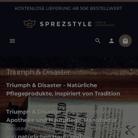
KOSTENLOSE LIEFERUNG AB 50€ BESTELLWERT
Zum Hauptinhalt springen
Ware
Triumph & Disaster
Triumph & Disaster - Natürliche
Pflegeprodukte, inspiriert von Tradition
Triumph & Disaster
ist eine moderne
Apotheke und Hautpflege-Manufaktur
aus
Neuseeland, die sich auf die Entwicklung
von
natürlichen Haut- und