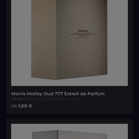
Morris Motley Oud 777 Extrait de Parfum
Inhalt:
0.05 Liter
(4.799,00 € / 1 Liter)
Regulärer Preis:
Ab
1,00 €