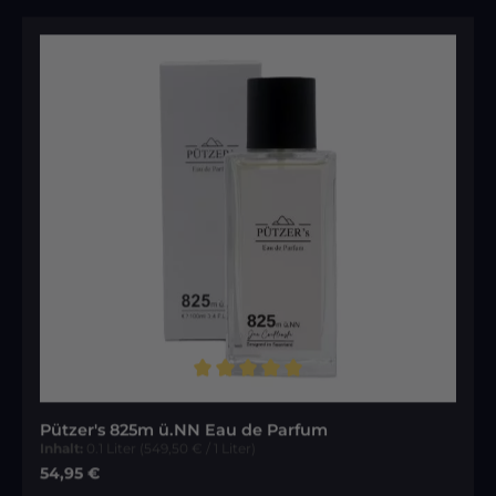
Durchschnittliche Bewertung von 5 von 5 Sternen
Pützer's 825m ü.NN Eau de Parfum
Inhalt:
0.1 Liter
(549,50 € / 1 Liter)
Regulärer Preis:
54,95 €