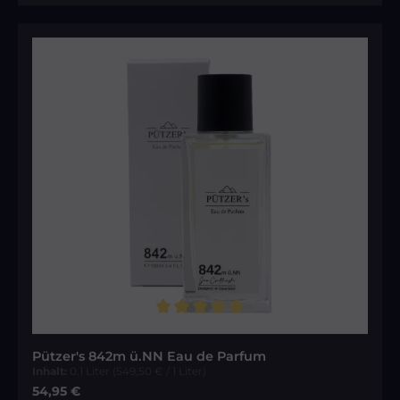
Durchschnittliche Bewertung von 5 von 5 Sternen
Pützer's 842m ü.NN Eau de Parfum
Inhalt:
0.1 Liter
(549,50 € / 1 Liter)
Regulärer Preis:
54,95 €