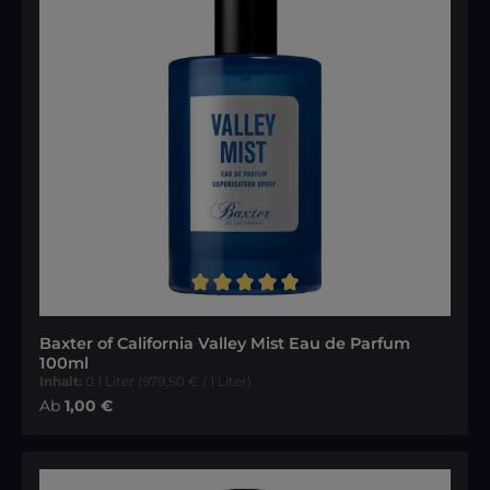
Durchschnittliche Bewertung von 5 von 5 Sternen
Baxter of California Valley Mist Eau de Parfum
100ml
Inhalt:
0.1 Liter
(979,50 € / 1 Liter)
Regulärer Preis:
Ab
1,00 €