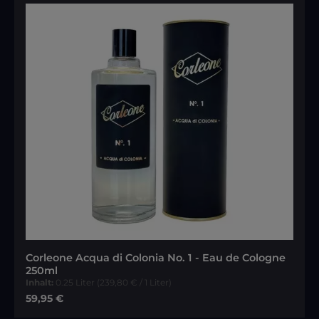
Corleone Acqua di Colonia No. 1 - Eau de Cologne
250ml
Inhalt:
0.25 Liter
(239,80 € / 1 Liter)
Regulärer Preis:
59,95 €