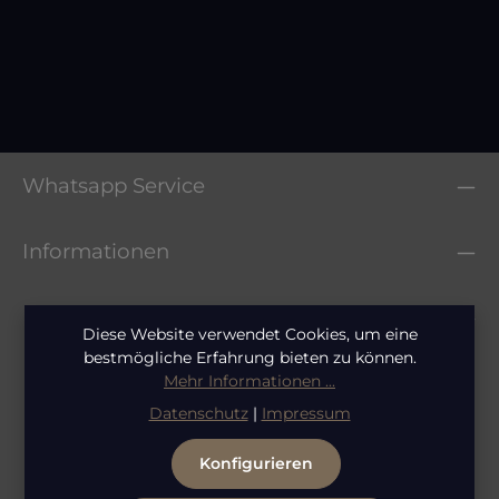
Gothique Extrait de Parfum
Regulärer Preis:
0,50 €
Whatsapp Service
Informationen
Rechtliches
Diese Website verwendet Cookies, um eine
bestmögliche Erfahrung bieten zu können.
Mehr Informationen ...
Datenschutz
|
Impressum
Konfigurieren
Abonniere jetzt einfach unseren regelmäßig