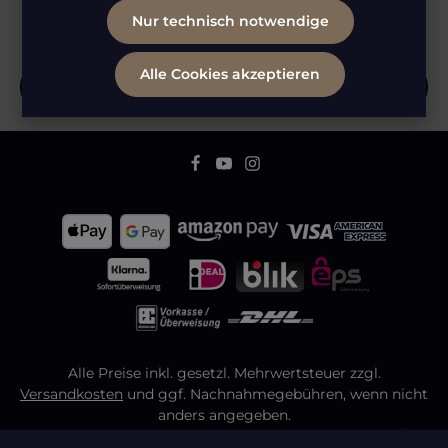
erscheinenden Newsletter, um rechtzeitig über neue
Nur technisch notwendige
Produkte und Angebote informiert zu werden.
E-Mail-Adresse*
Alle Cookies akzeptieren
Datenschutz
Die mit einem Stern (*) markierten Felder sind
Ich habe die
Datenschutzbestimmungen
zur
Pflichtfelder.
Bitte gib die abgebildeten Zeichen ein
*
Kenntnis genommen und die
AGB
gelesen und bin
mit ihnen einverstanden.
Alle Preise inkl. gesetzl. Mehrwertsteuer zzgl.
Versandkosten
und ggf. Nachnahmegebühren, wenn nicht
anders angegeben.