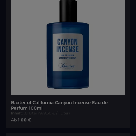
Baxter of California Canyon Incense Eau de
Parfum 100ml
Inhalt:
0.1 Liter
(979,50 € / 1 Liter)
Regulärer Preis:
Ab
1,00 €