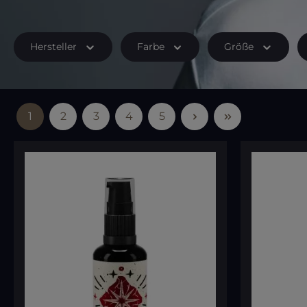
Hersteller
Farbe
Größe
1
2
3
4
5
Seite
Seite
Seite
Seite
Seite