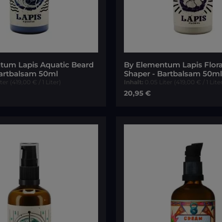
tum Lapis Aquatic Beard
By Elementum Lapis Flora
Bartbalsam 50ml
Shaper - Bartbalsam 50ml
iter
(419,00 € / 1 Liter)
Inhalt:
0.05 Liter
(419,00 € / 1 Lite
reis:
Regulärer Preis:
20,95 €
In den Warenkorb
In den Warenk