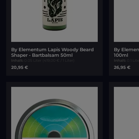
By Elementum Lapis Woody Beard
By Elemen
Shaper - Bartbalsam 50ml
100ml
Inhalt:
0.05 Liter
(419,00 € / 1 Liter)
Inhalt:
0.1 Lit
Regulärer Preis:
Regulärer P
20,95 €
26,95 €
In den Warenkorb