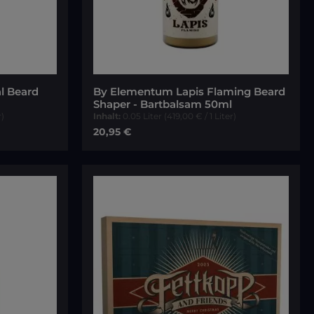
l Beard
By Elementum Lapis Flaming Beard
Shaper - Bartbalsam 50ml
r)
Inhalt:
0.05 Liter
(419,00 € / 1 Liter)
Regulärer Preis:
20,95 €
orb
In den Warenkorb