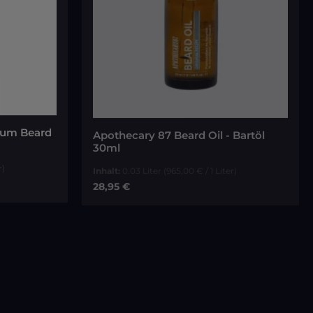
rum Beard
Apothecary 87 Beard Oil - Bartöl
30ml
r)
Inhalt:
0.03 Liter
(965,00 € / 1 Liter)
Regulärer Preis:
28,95 €
orb
In den Warenkorb