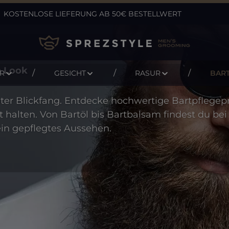
KOSTENLOSE LIEFERUNG AB 50€ BESTELLWERT
n Look
R
GESICHT
RASUR
BAR
chter Blickfang. Entdecke hochwertige Bartpflegep
halten. Von Bartöl bis Bartbalsam findest du bei S
in gepflegtes Aussehen.