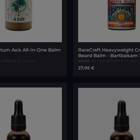
tum Axis All-In-One Balm
RareCraft Heavyweight C
Beard Balm - Bartbalsam
er
(269,50 € / 1 Liter)
Inhalt:
0.1 Liter
(279,50 € / 1 Liter)
reis:
Regulärer Preis:
27,95 €
In den Warenkorb
In den Warenk