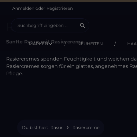
Anmelden
oder
Registrieren
m Hauptinhalt springen
Zur Suche springen
Zur Hauptnavigation springen
Rasiercreme
Sanfte Rasur mit Rasiercreme
MARKEN
NEUHEITEN
HAA
Rasiercremes spenden Feuchtigkeit und weichen das 
Rasiercremes sorgen für ein glattes, angenehmes Ras
Pflege.
Du bist hier:
Rasur
Rasiercreme