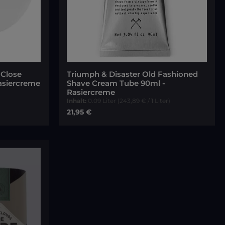
tung von 5 von 5 Sternen
 Close
Triumph & Disaster Old Fashioned
asiercreme
Shave Cream Tube 90ml -
Rasiercreme
)
Inhalt:
0.09 Liter
(243,89 € / 1 Liter)
Regulärer Preis:
21,95 €
orb
In den Warenkorb