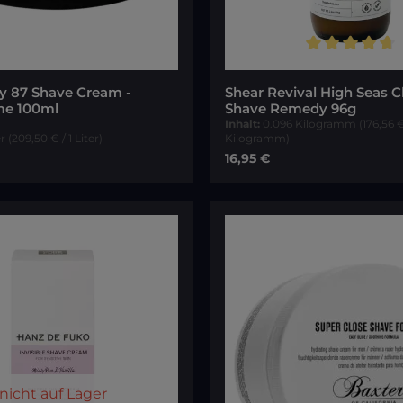
Durchschnittliche Bewer
y 87 Shave Cream -
Shear Revival High Seas C
me 100ml
Shave Remedy 96g
Inhalt:
0.096 Kilogramm
(176,56 €
er
(209,50 € / 1 Liter)
Kilogramm)
reis:
Regulärer Preis:
16,95 €
In den Warenkorb
In den Warenk
 nicht auf Lager