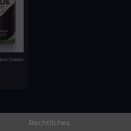
have Cream
orb
Rechtliches