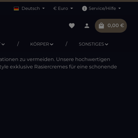
Deutsch
€
Euro
Service/Hilfe
Du hast 0 Produkte auf dem M
Warenkorb 
0,00 €
T
KÖRPER
SONSTIGES
itationen zu vermeiden. Unsere hochwertigen
tyle exklusive Rasiercremes für eine schonende