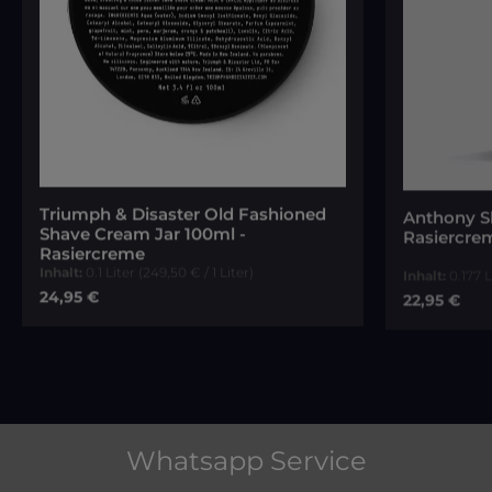
Triumph & Disaster Old Fashioned
Anthony S
Shave Cream Jar 100ml -
Rasiercre
Rasiercreme
Inhalt:
0.1 Liter
(249,50 € / 1 Liter)
Inhalt:
0.177 
Regulärer Preis:
Regulärer P
24,95 €
22,95 €
In den Warenkorb
Whatsapp Service