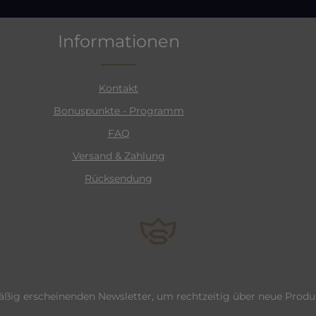
Informationen
Kontakt
Bonuspunkte - Programm
FAQ
Versand & Zahlung
Rücksendung
äßig erscheinenden Newsletter, um rechtzeitig über neue Prod