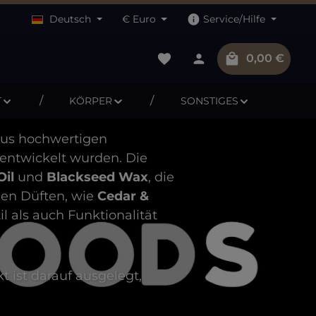
Deutsch
€
Euro
Service/Hilfe
Du hast 0 Produkte auf dem M
Warenkorb 
0,00 €
T
KÖRPER
SONSTIGES
 aus hochwertigen
 entwickelt wurden. Die
Oil
und
Blackseed Wax
, die
chen Düften, wie
Cedar &
il als auch Funktionalität
t ist darauf ausgelegt,