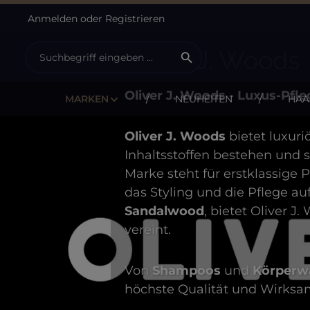
Anmelden
oder
Registrieren
m Hauptinhalt springen
Zur Suche springen
Zur Hauptnavigation springen
Oliver J. Woods
Oliver J. Woods - Luxus-Pf
MARKEN
NEUHEITEN
HAA
Oliver J. Woods
bietet luxuri
Inhaltsstoffen bestehen und 
Marke steht für erstklassige
das Styling und die Pflege au
Sandalwood
, bietet Oliver J
vereint.
Von
Shampoos
und
Körperw
höchste Qualität und Wirksam