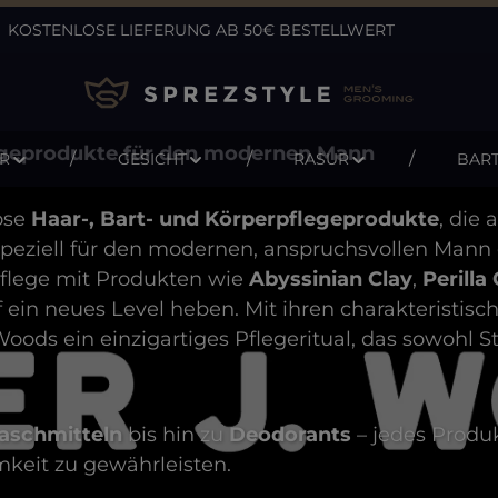
KOSTENLOSE LIEFERUNG AB 50€ BESTELLWERT
legeprodukte für den modernen Mann
R
GESICHT
RASUR
BAR
öse
Haar-, Bart- und Körperpflegeprodukte
, die
speziell für den modernen, anspruchsvollen Mann
 Pflege mit Produkten wie
Abyssinian Clay
,
Perilla 
f ein neues Level heben. Mit ihren charakteristis
. Woods ein einzigartiges Pflegeritual, das sowohl St
aschmitteln
bis hin zu
Deodorants
– jedes Produk
keit zu gewährleisten.