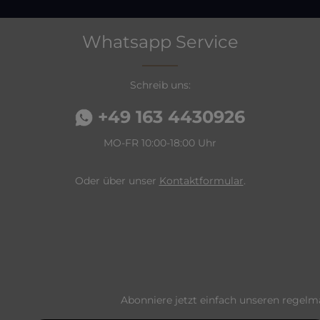
Whatsapp Service
Schreib uns:
+49 163 4430926
MO-FR 10:00-18:00 Uhr
Oder über unser
Kontaktformular
.
Abonniere jetzt einfach unseren regelm