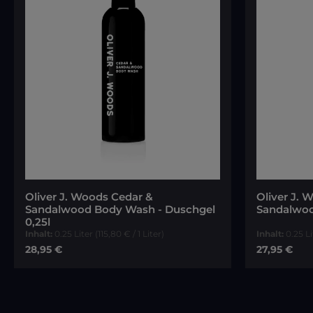
Oliver J. Woods Cedar &
Oliver J. 
Sandalwood Body Wash - Duschgel
Sandalwoo
0,25l
Inhalt:
0.25 Liter
(115,80 € / 1 Liter)
Inhalt:
0.25 L
Regulärer Preis:
Regulärer P
28,95 €
27,95 €
In den Warenkorb