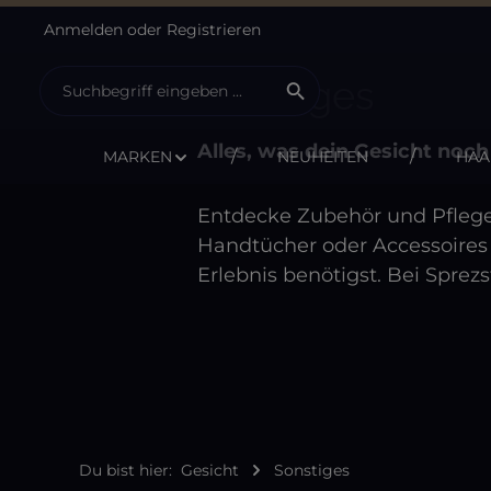
Anmelden
oder
Registrieren
m Hauptinhalt springen
Zur Suche springen
Zur Hauptnavigation springen
Sonstiges
Alles, was dein Gesicht noch
MARKEN
NEUHEITEN
HAA
Entdecke Zubehör und Pflegep
Handtücher oder Accessoires –
Erlebnis benötigst. Bei Sprez
Du bist hier:
Gesicht
Sonstiges