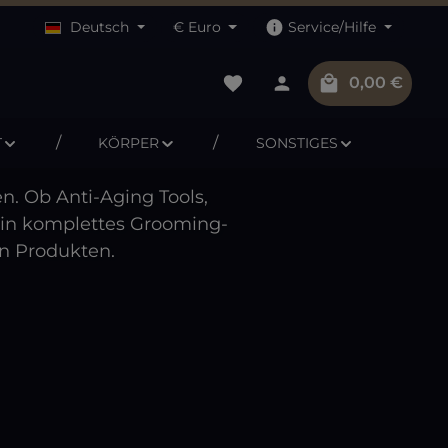
Deutsch
€
Euro
Service/Hilfe
Du hast 0 Produkte auf dem M
Warenkorb 
0,00 €
T
KÖRPER
SONSTIGES
n. Ob Anti-Aging Tools,
 ein komplettes Grooming-
en Produkten.