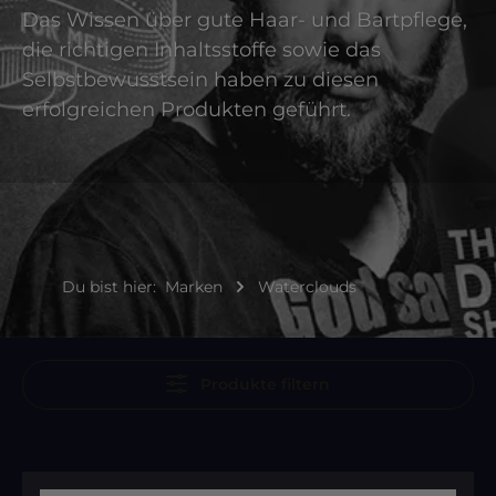
Das Wissen über gute Haar- und Bartpflege,
die richtigen Inhaltsstoffe sowie das
Selbstbewusstsein haben zu diesen
erfolgreichen Produkten geführt.
Du bist hier:
Marken
Waterclouds
Produkte filtern