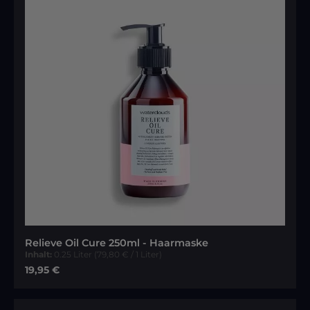
Relieve Oil Cure 250ml - Haarmaske
Inhalt:
0.25 Liter
(79,80 € / 1 Liter)
Regulärer Preis:
19,95 €