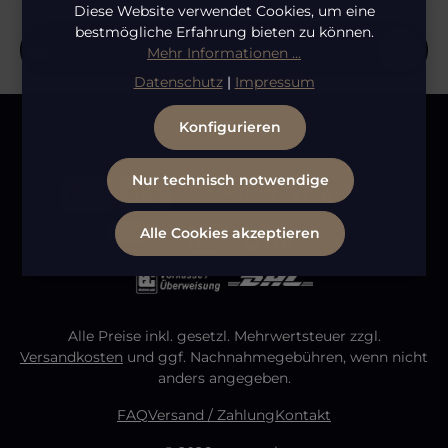
Diese Website verwendet Cookies, um eine
E-Mail-Adresse*
bestmögliche Erfahrung bieten zu können.
Mehr Informationen ...
Datenschutz
|
Impressum
Datenschutz
Die mit einem Stern (*) markierten Felder sind
Konfigurieren
Ich habe die
Datenschutzbestimmungen
zur
Pflichtfelder.
Bitte gib die abgebildeten Zeichen ein
*
Kenntnis genommen und die
AGB
gelesen und bin
mit ihnen einverstanden.
Nur technisch notwendige
Alle Cookies akzeptieren
Alle Preise inkl. gesetzl. Mehrwertsteuer zzgl.
Versandkosten
und ggf. Nachnahmegebühren, wenn nicht
anders angegeben.
FAQ
Versand / Zahlung
Kontakt