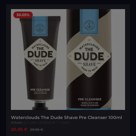
30.05
%
Waterclouds The Dude Shave Pre Cleanser 100ml
Inhalt:
0.1 Liter
(209,50 € / 1 Liter)
Verkaufspreis:
20,95 €
Regulärer Preis:
29,95 €