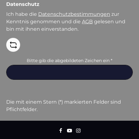
Datenschutz
Ich habe die
Datenschutzbestimmungen
zur
Kenntnis genommen und die
AGB
gelesen und
bin mit ihnen einverstanden.
Bitte gib die abgebildeten Zeichen ein
*
Die mit einem Stern (*) markierten Felder sind
Pflichtfelder.