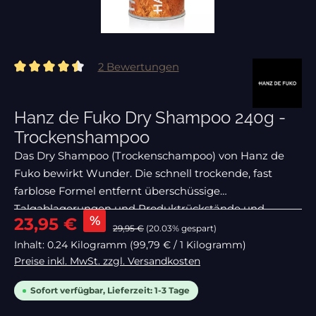
2 Bewertungen
Durchschnittliche Bewertung von 4.5 von 5 Sternen
Hanz de Fuko Dry Shampoo 240g -
Trockenshampoo
Das Dry Shampoo (Trockenschampoo) von Hanz de
Fuko bewirkt Wunder. Die schnell trockende, fast
farblose Formel entfernt überschüssige
Talgablagerungen und Produktrückstände und
Verkaufspreis:
%
23,95 €
verleiht deinem Haar gleichzeitig Frische. Auch als
29,95 €
(20.03% gespart)
Finish Spray ist das Dry S
Inhalt:
0.24 Kilogramm
(99,79 € / 1 Kilogramm)
Preise inkl. MwSt. zzgl. Versandkosten
Sofort verfügbar, Lieferzeit: 1-3 Tage