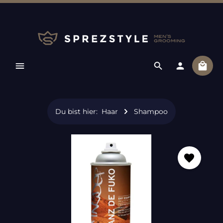
Zum Hauptinhalt springen
Ware
Du bist hier:
Haar
Shampoo
Bildergalerie überspringen