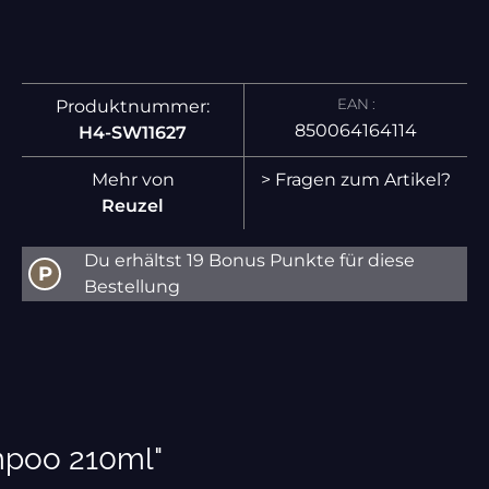
EAN :
Produktnummer:
850064164114
H4-SW11627
Mehr von
> Fragen zum Artikel?
Reuzel
Du erhältst 19 Bonus Punkte für diese
P
Bestellung
mpoo 210ml"