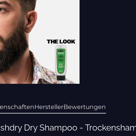
genschaften
Hersteller
Bewertungen
lashdry Dry Shampoo - Trockensha