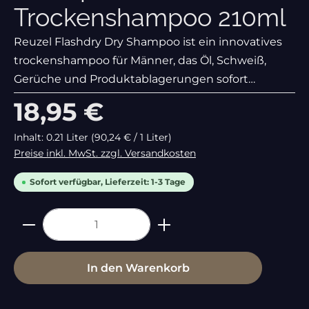
Trockenshampoo 210ml
Reuzel Flashdry Dry Shampoo ist ein innovatives
trockenshampoo für Männer, das Öl, Schweiß,
Gerüche und Produktablagerungen sofort
absorbiert — ganz ohne Wasser. Es reinigt das
Regulärer Preis:
18,95 €
Haar on contact, verleiht Volumen und Textur und
lässt
Inhalt:
0.21 Liter
(90,24 € / 1 Liter)
Preise inkl. MwSt. zzgl. Versandkosten
Sofort verfügbar, Lieferzeit: 1-3 Tage
Produkt Anzahl: Gib den gewünschte
In den Warenkorb