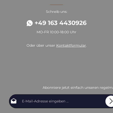
Schreib uns:
+49 163 4430926
MO-FR 10:00-18:00 Uhr
Oder über unser
Kontaktformular
.
Abonniere jetzt einfach unseren regelm
E-Mail-Adresse*