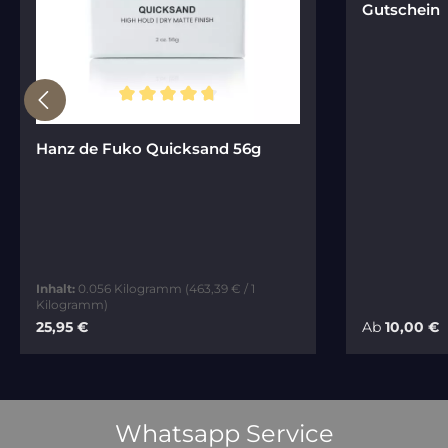
Gutschein
Durchschnittliche Bewertung von 4.74 von 5 Stern
Hanz de Fuko Quicksand 56g
Inhalt:
0.056 Kilogramm
(463,39 € / 1
Kilogramm)
Regulärer Preis:
Regulärer Pr
25,95 €
Ab
10,00 €
In den Warenkorb
Whatsapp Service