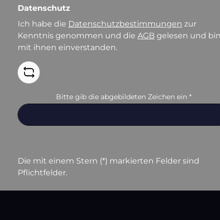
Datenschutz
Ich habe die
Datenschutzbestimmungen
zur
Kenntnis genommen und die
AGB
gelesen und bi
mit ihnen einverstanden.
Bitte gib die abgebildeten Zeichen ein
*
Die mit einem Stern (*) markierten Felder sind
Pflichtfelder.