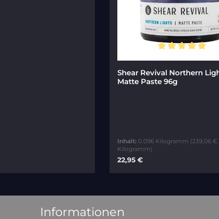
en
Durchschnittliche Bewert
Shear Revival Northern Lig
Matte Paste 96g
Inhalt:
0.096 Kilogramm
(239,06 € 
Kilogramm)
eis:
Regulärer Preis:
22,95 €
In den Warenkor
Informationen