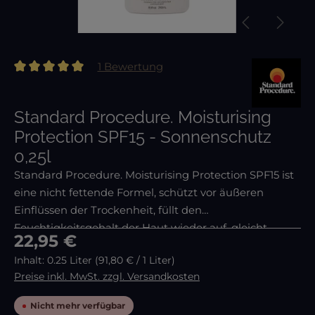
1 Bewertung
Durchschnittliche Bewertung von 5 von 5 Sternen
Standard Procedure. Moisturising
Protection SPF15 - Sonnenschutz
0,25l
Standard Procedure. Moisturising Protection SPF15 ist
eine nicht fettende Formel, schützt vor äußeren
Einflüssen der Trockenheit, füllt den
Feuchtigkeitsgehalt der Haut wieder auf, gleicht
Regulärer Preis:
22,95 €
Inhalt:
0.25 Liter
(91,80 € / 1 Liter)
Preise inkl. MwSt. zzgl. Versandkosten
Nicht mehr verfügbar