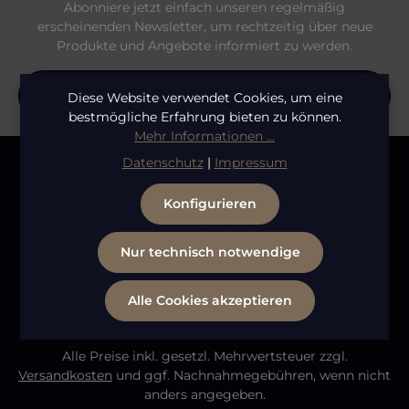
Abonniere jetzt einfach unseren regelmäßig
erscheinenden Newsletter, um rechtzeitig über neue
Produkte und Angebote informiert zu werden.
E-Mail-Adresse*
Diese Website verwendet Cookies, um eine
bestmögliche Erfahrung bieten zu können.
Mehr Informationen ...
Datenschutz
Die mit einem Stern (*) markierten Felder sind
Datenschutz
|
Impressum
Ich habe die
Datenschutzbestimmungen
zur
Pflichtfelder.
Bitte gib die abgebildeten Zeichen ein
*
Kenntnis genommen und die
AGB
gelesen und bin
Konfigurieren
mit ihnen einverstanden.
Nur technisch notwendige
Alle Cookies akzeptieren
Alle Preise inkl. gesetzl. Mehrwertsteuer zzgl.
Versandkosten
und ggf. Nachnahmegebühren, wenn nicht
anders angegeben.