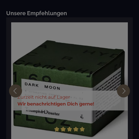
Produktgalerie überspringen
Unsere Empfehlungen
Zurzeit nicht auf Lager
Wir benachrichtigen Dich gerne!
Durchschnittliche Bewertung von 5 von 5 Sternen