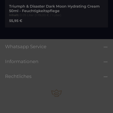
Triumph & Disaster Dark Moon Hydrating Cream
50ml - Feuchtigkeitspflege
Inhalt:
0.05 Liter
(1.119,00 € / 1 Liter)
Regulärer Preis:
55,95 €
Whatsapp Service
Informationen
Rechtliches