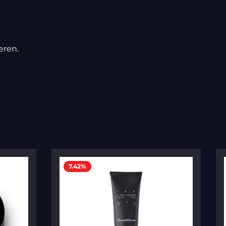
eren.
7.42
%