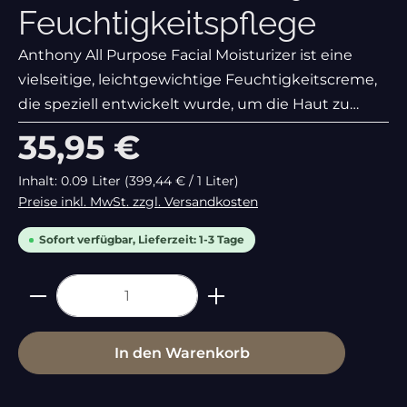
Feuchtigkeitspflege
Anthony All Purpose Facial Moisturizer ist eine
vielseitige, leichtgewichtige Feuchtigkeitscreme,
die speziell entwickelt wurde, um die Haut zu
hydratisieren, zu nähren und gleichzeitig das
Regulärer Preis:
35,95 €
Erscheinungsbild von feinen Linien und Falten zu
reduzieren.
Inhalt:
0.09 Liter
(399,44 € / 1 Liter)
Preise inkl. MwSt. zzgl. Versandkosten
Sofort verfügbar, Lieferzeit: 1-3 Tage
Produkt Anzahl: Gib den gewünschte
In den Warenkorb