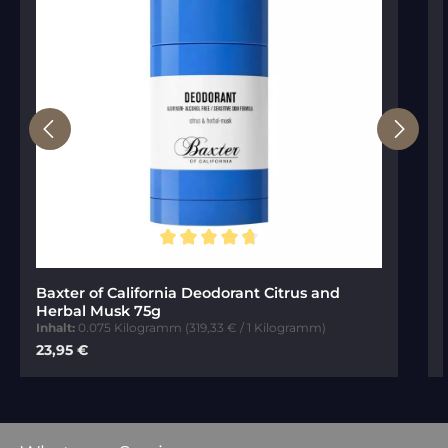
Durchschnittliche Bewertung von 4.78 von 5 Sternen
Baxter of California Deodorant Citrus and
Herbal Musk 75g
Inhalt:
0.075 Kilogramm
(319,33 € / 1 Kilogramm)
Regulärer Preis:
23,95 €