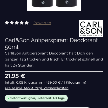
Bewerten
Durchschnittliche Bewertung von 0 von 5 Sternen
Carl&Son Antiperspirant Deodorant
50ml
Carl&Son Antiperspirant Deodorant hält Dich den
ganzen Tag trocken und frisch. Er trocknet schnell und
hält 24 Stunden.
Regulärer Preis:
21,95 €
Inhalt:
0.05 Kilogramm
(439,00 € / 1 Kilogramm)
Preise inkl. MwSt. zzgl. Versandkosten
Sofort verfügbar, Lieferzeit: 1-3 Tage