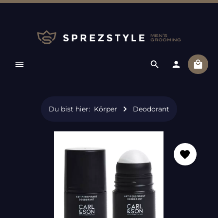
Zum Hauptinhalt springen
Ware
Du bist hier:
Körper
Deodorant
Bildergalerie überspringen