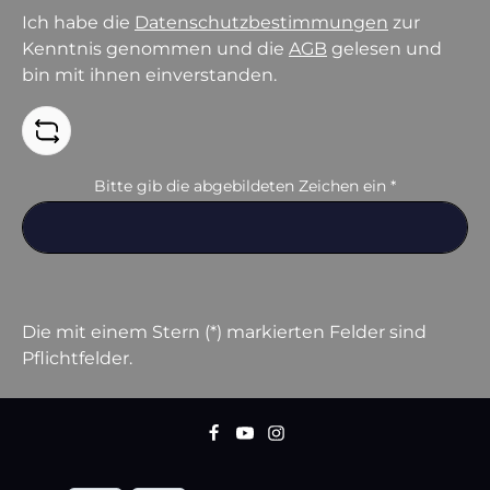
Ich habe die
Datenschutzbestimmungen
zur
Kenntnis genommen und die
AGB
gelesen und
bin mit ihnen einverstanden.
Bitte gib die abgebildeten Zeichen ein
*
Die mit einem Stern (*) markierten Felder sind
Pflichtfelder.