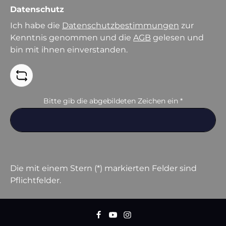
Datenschutz
Ich habe die
Datenschutzbestimmungen
zur
Kenntnis genommen und die
AGB
gelesen und
bin mit ihnen einverstanden.
Bitte gib die abgebildeten Zeichen ein
*
Die mit einem Stern (*) markierten Felder sind
Pflichtfelder.