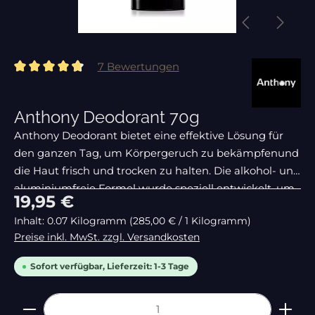
7 Bewertungen
Durchschnittliche Bewertung von 4.86 von 5 Sternen
Anthony Deodorant 70g
Anthony Deodorant bietet eine effektive Lösung für
den ganzen Tag, um Körpergeruch zu bekämpfenund
die Haut frisch und trocken zu halten. Die alkohol- und
aluminiumfreie Formel wurde speziell entwickelt, um
Regulärer Preis:
19,95 €
sanft zur Haut zu sein und
Inhalt:
0.07 Kilogramm
(285,00 € / 1 Kilogramm)
Preise inkl. MwSt. zzgl. Versandkosten
Sofort verfügbar, Lieferzeit: 1-3 Tage
Produkt Anzahl: Gib den gewünschten Wert ein 