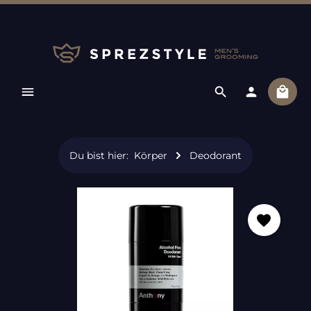
Zum Hauptinhalt springen
Ware
Du bist hier:
Körper
Deodorant
Bildergalerie überspringen