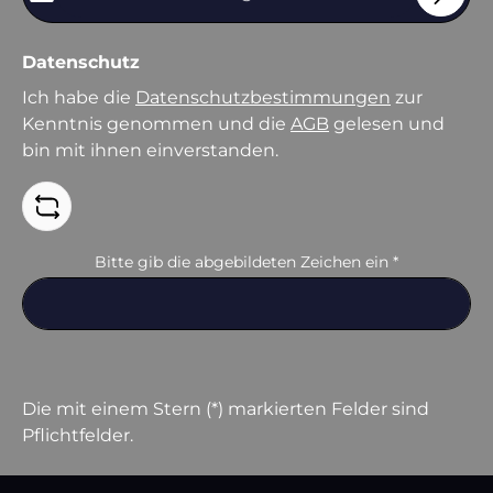
Datenschutz
Ich habe die
Datenschutzbestimmungen
zur
Kenntnis genommen und die
AGB
gelesen und
bin mit ihnen einverstanden.
Bitte gib die abgebildeten Zeichen ein
*
Die mit einem Stern (*) markierten Felder sind
Pflichtfelder.