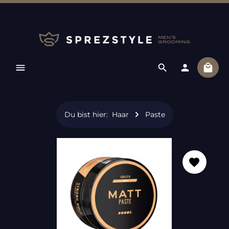
Zum Hauptinhalt springen
Ware
Du bist hier:
Haar
Paste
Bildergalerie überspringen