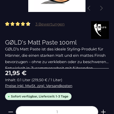
3 Bewertungen
Durchschnittliche Bewertung von 4.67 von 5 Sternen
GØLD's Matt Paste 100ml
GØLD’s Matt Paste ist das ideale Styling-Produkt für
Männer, die einen starken Halt und ein mattes Finish
bevorzugen – ohne zu verkleben oder zu beschweren.
Entwickelt in Zusammenarbeit mit führenden
Regulärer Preis:
21,95 €
Barbershops, sorgt diese Paste für ein
Inhalt:
0.1 Liter
(219,50 € / 1 Liter)
Preise inkl. MwSt. zzgl. Versandkosten
Sofort verfügbar, Lieferzeit: 1-3 Tage
Produkt Anzahl: Gib den gewünschten Wert ein 