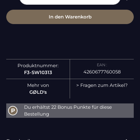
In den Warenkorb
EAN :
Produktnummer:
4260677760058
F3-SW10313
Mehr von
> Fragen zum Artikel?
GØLD's
Du erhältst 22 Bonus Punkte für diese
P
Bestellung