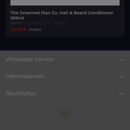
Durchschnittliche Bewertung von 5 von 5 Sternen
The Groomed Man Co. Hair & Beard Conditioner
300ml
Inhalt:
0.3 Liter
(83,17 € / 1 Liter)
Verkaufspreis:
24,95 €
Regulärer Preis:
29,95 €
Whatsapp Service
Informationen
Rechtliches