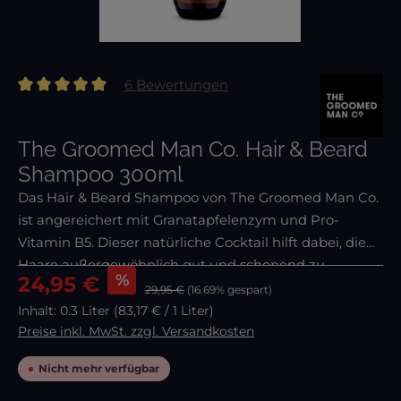
6 Bewertungen
Durchschnittliche Bewertung von 5 von 5 Sternen
The Groomed Man Co. Hair & Beard
Shampoo 300ml
Das Hair & Beard Shampoo von The Groomed Man Co.
ist angereichert mit Granatapfelenzym und Pro-
Vitamin B5. Dieser natürliche Cocktail hilft dabei, die
Haare außergewöhnlich gut und schonend zu
Verkaufspreis:
%
24,95 €
reinigen. Aktivkohle entfernt angesammelte Haare
29,95 €
(16.69% gespart)
und gibt ihne
Inhalt:
0.3 Liter
(83,17 € / 1 Liter)
Preise inkl. MwSt. zzgl. Versandkosten
Nicht mehr verfügbar