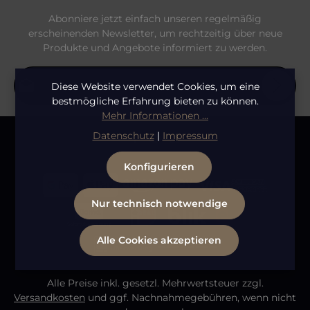
Abonniere jetzt einfach unseren regelmäßig
erscheinenden Newsletter, um rechtzeitig über neue
Produkte und Angebote informiert zu werden.
E-Mail-Adresse*
Diese Website verwendet Cookies, um eine
bestmögliche Erfahrung bieten zu können.
Mehr Informationen ...
Datenschutz
Die mit einem Stern (*) markierten Felder sind
Datenschutz
|
Impressum
Ich habe die
Datenschutzbestimmungen
zur
Pflichtfelder.
Bitte gib die abgebildeten Zeichen ein
*
Kenntnis genommen und die
AGB
gelesen und bin
Konfigurieren
mit ihnen einverstanden.
Nur technisch notwendige
Alle Cookies akzeptieren
Alle Preise inkl. gesetzl. Mehrwertsteuer zzgl.
Versandkosten
und ggf. Nachnahmegebühren, wenn nicht