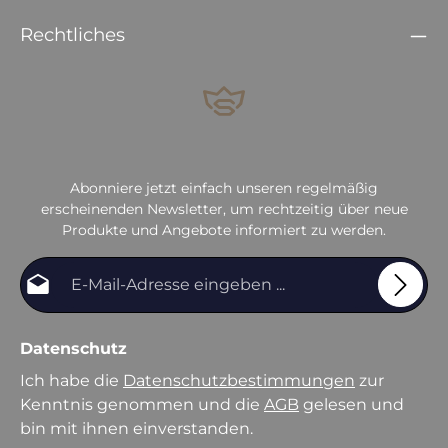
Rechtliches
Abonniere jetzt einfach unseren regelmäßig
erscheinenden Newsletter, um rechtzeitig über neue
Produkte und Angebote informiert zu werden.
E-Mail-Adresse*
Datenschutz
Ich habe die
Datenschutzbestimmungen
zur
Kenntnis genommen und die
AGB
gelesen und
bin mit ihnen einverstanden.