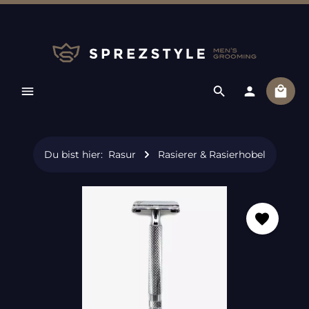
Zum Hauptinhalt springen
Ware
Du bist hier:
Rasur
Rasierer & Rasierhobel
Bildergalerie überspringen