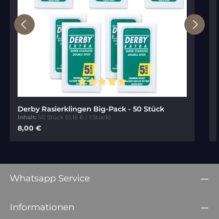
Durchschnittliche Bewertung von 5 von 5 Sternen
Derby Rasierklingen Big-Pack - 50 Stück
Inhalt:
50 Stück
(0,16 € / 1 Stück)
Regulärer Preis:
8,00 €
Whatsapp Service
Informationen