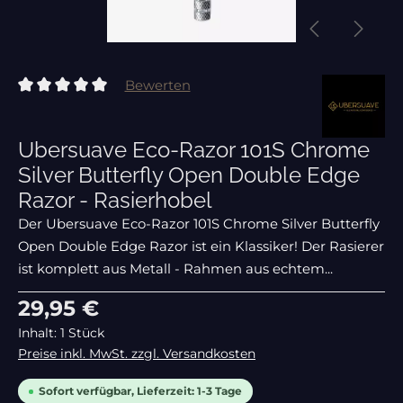
Bewerten
Durchschnittliche Bewertung von 0 von 5 Sternen
Ubersuave Eco-Razor 101S Chrome
Silver Butterfly Open Double Edge
Razor - Rasierhobel
Der Ubersuave Eco-Razor 101S Chrome Silver Butterfly
Open Double Edge Razor ist ein Klassiker! Der Rasierer
ist komplett aus Metall - Rahmen aus echtem...
Regulärer Preis:
29,95 €
Inhalt:
1 Stück
Preise inkl. MwSt. zzgl. Versandkosten
Sofort verfügbar, Lieferzeit: 1-3 Tage