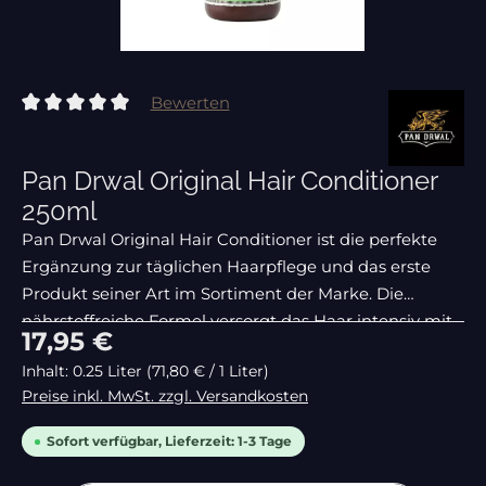
Bewerten
Durchschnittliche Bewertung von 0 von 5 Sternen
Pan Drwal Original Hair Conditioner
250ml
Pan Drwal Original Hair Conditioner ist die perfekte
Ergänzung zur täglichen Haarpflege und das erste
Produkt seiner Art im Sortiment der Marke. Die
nährstoffreiche Formel versorgt das Haar intensiv mit
Regulärer Preis:
17,95 €
Feuchtigkeit, ohne es zu beschweren
Inhalt:
0.25 Liter
(71,80 € / 1 Liter)
Preise inkl. MwSt. zzgl. Versandkosten
Sofort verfügbar, Lieferzeit: 1-3 Tage