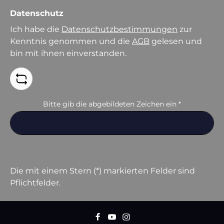
Datenschutz
Ich habe die
Datenschutzbestimmungen
zur
Kenntnis genommen und die
AGB
gelesen und
bin mit ihnen einverstanden.
Bitte gib die abgebildeten Zeichen ein
*
Die mit einem Stern (*) markierten Felder sind
Pflichtfelder.