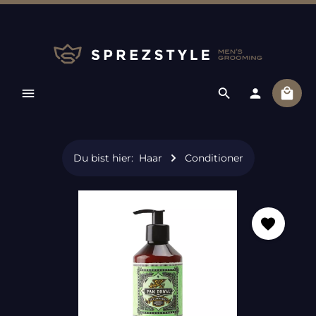
Zum Hauptinhalt springen
Ware
Du bist hier:
Haar
Conditioner
Bildergalerie überspringen