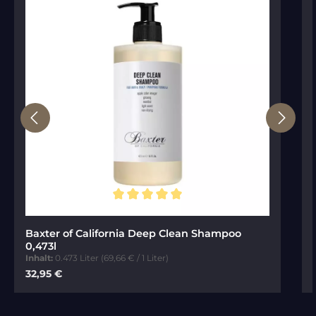
Durchschnittliche Bewertung von 5 von 5 Sternen
Baxter of California Deep Clean Shampoo
0,473l
Inhalt:
0.473 Liter
(69,66 € / 1 Liter)
Regulärer Preis:
32,95 €