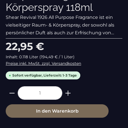
Körperspray 118ml
Shear Revival 1926 All Purpose Fragrance ist ein
vielseitiger Raum- & Körperspray, der sowohl als
persönlicher Duft als auch zur Erfrischung von
Räumen und Kleidung dient. Dieser Duft wurde
Regulärer Preis:
22,95 €
entwickelt, um ein Gefühl von Wärme, Vertrautheit
und
Inhalt:
0.118 Liter
(194,49 € / 1 Liter)
Preise inkl. MwSt. zzgl. Versandkosten
Sofort verfügbar, Lieferzeit: 1-3 Tage
Produkt Anzahl: Gib den gewünschte
In den Warenkorb