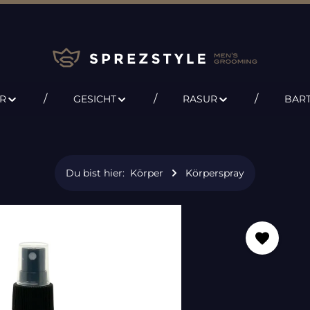
R
GESICHT
RASUR
BAR
Du bist hier:
Körper
Körperspray