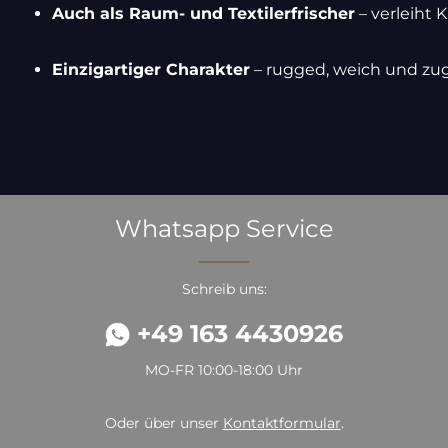
Auch als Raum- und Textilerfrischer
– verleiht
Einzigartiger Charakter
– rugged, weich und zugle
Whatsapp Service
Schreib uns:
+49 163 4430926
MO-FR 10:00-18:00 Uhr
Oder über unser
Kontaktformular
.