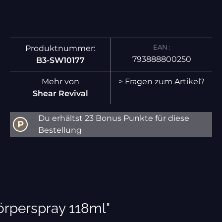
EAN :
Produktnummer:
793888800250
B3-SW10177
Mehr von
> Fragen zum Artikel?
Shear Revival
Du erhältst 23 Bonus Punkte für diese
P
Bestellung
örperspray 118ml"