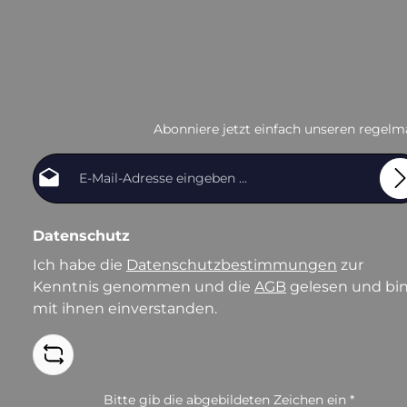
Abonniere jetzt einfach unseren regelm
E-Mail-Adresse*
Datenschutz
Ich habe die
Datenschutzbestimmungen
zur
Kenntnis genommen und die
AGB
gelesen und bi
mit ihnen einverstanden.
Bitte gib die abgebildeten Zeichen ein
*