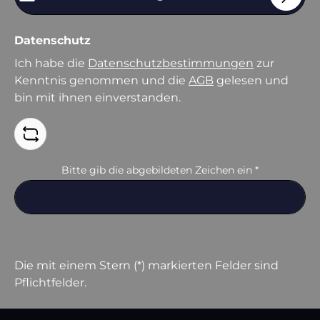
Datenschutz
Ich habe die
Datenschutzbestimmungen
zur
Kenntnis genommen und die
AGB
gelesen und
bin mit ihnen einverstanden.
Bitte gib die abgebildeten Zeichen ein
*
Die mit einem Stern (*) markierten Felder sind
Pflichtfelder.