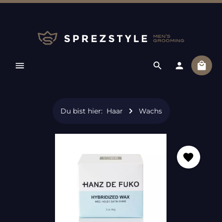
Zum Hauptinhalt springen
Ware
Du bist hier:
Haar
Wachs
Bildergalerie überspringen