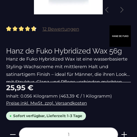
12 Bewertungen
Durchschnittliche Bewertung von 4.67 von 5 Sternen
Hanz de Fuko Hybridized Wax 56g
Hanz de Fuko Hybridized Wax ist eine wasserbasierte
Styling-Wachscreme mit mittlerem Halt und
satinartigem Finish – ideal für Männer, die ihren Look
mit Struktur, Glanz und Pflege verbinden möchten.
Regulärer Preis:
25,95 €
Die leichte Textur lässt sich problemlos im
Inhalt:
0.056 Kilogramm
(463,39 € / 1 Kilogramm)
Preise inkl. MwSt. zzgl. Versandkosten
Sofort verfügbar, Lieferzeit: 1-3 Tage
Produkt Anzahl: Gib den gewünschten Wert ein 