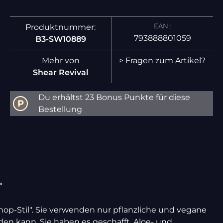
EAN :
Produktnummer:
793888801059
B3-SW10889
Mehr von
> Fragen zum Artikel?
Shear Revival
Du erhältst 23 Bonus Punkte für diese
P
Bestellung
"
hop-Stil". Sie verwenden nur pflanzliche und vegane
den kann. Sie haben es geschafft, Aloe- und