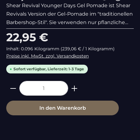
Shear Revival Younger Days Gel Pomade ist Shear
Revivals Version der Gel-Pomade im "traditionellen
Barbershop-Stil". Sie verwenden nur pflanzliche
und vegane...
Regulärer Preis:
22,95 €
Inhalt:
0.096 Kilogramm
(239,06 € / 1 Kilogramm)
Preise inkl. MwSt. zzgl. Versandkosten
Sofort verfügbar, Lieferzeit: 1-3 Tage
Produkt Anzahl: Gib den gewünschte
In den Warenkorb