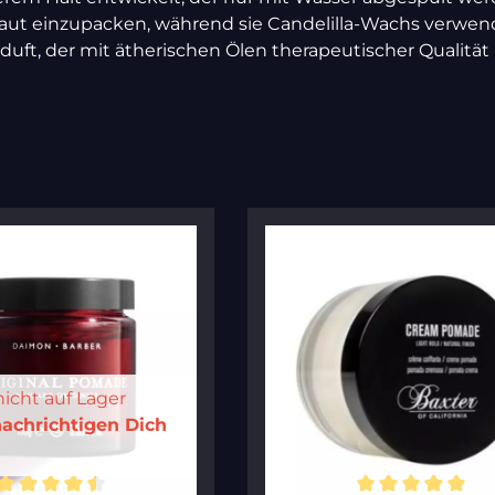
ut einzupacken, während sie Candelilla-Wachs verwend
uft, der mit ätherischen Ölen therapeutischer Qualität 
nicht auf Lager
achrichtigen Dich