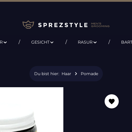
R
GESICHT
RASUR
BAR
Du bist hier:
Haar
Pomade