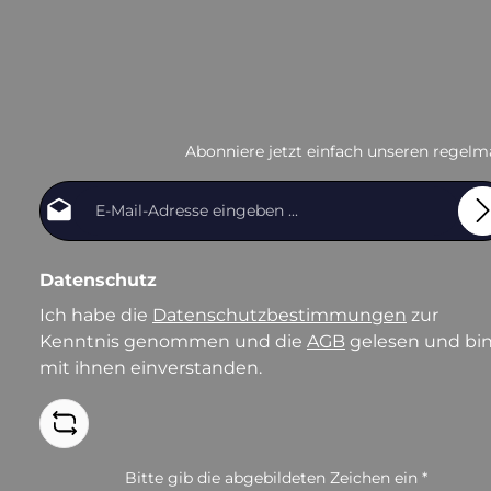
Abonniere jetzt einfach unseren regelm
E-Mail-Adresse*
Datenschutz
Ich habe die
Datenschutzbestimmungen
zur
Kenntnis genommen und die
AGB
gelesen und bi
mit ihnen einverstanden.
Bitte gib die abgebildeten Zeichen ein
*