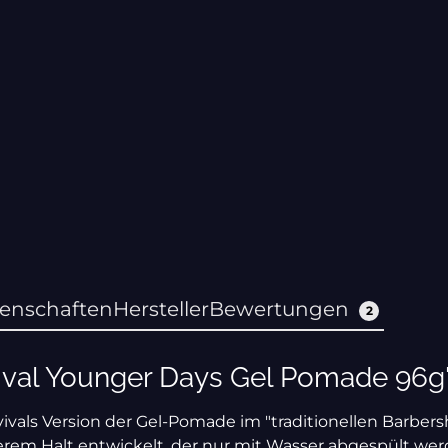
genschaften
Hersteller
Bewertungen
2
ival Younger Days Gel Pomade 96g
vals Version der Gel-Pomade im "traditionellen Barbers
lerem Halt entwickelt, der nur mit Wasser abgespült wer