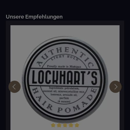
Produktgalerie überspringen
Unsere Empfehlungen