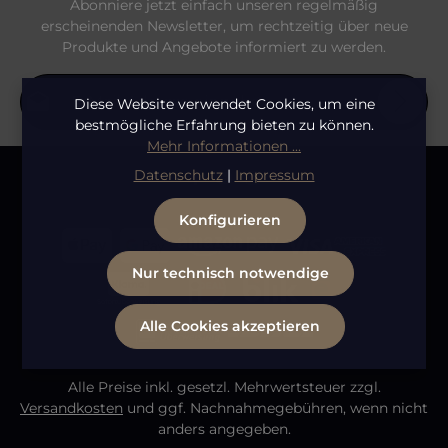
Abonniere jetzt einfach unseren regelmäßig
erscheinenden Newsletter, um rechtzeitig über neue
Produkte und Angebote informiert zu werden.
E-Mail-Adresse*
Diese Website verwendet Cookies, um eine
bestmögliche Erfahrung bieten zu können.
Mehr Informationen ...
Datenschutz
Die mit einem Stern (*) markierten Felder sind
Datenschutz
|
Impressum
Ich habe die
Datenschutzbestimmungen
zur
Pflichtfelder.
Bitte gib die abgebildeten Zeichen ein
*
Kenntnis genommen und die
AGB
gelesen und bin
Konfigurieren
mit ihnen einverstanden.
Nur technisch notwendige
Alle Cookies akzeptieren
Alle Preise inkl. gesetzl. Mehrwertsteuer zzgl.
Versandkosten
und ggf. Nachnahmegebühren, wenn nicht
anders angegeben.