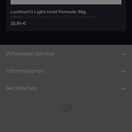
Durchschnittliche Bewertung von 5 von 5 Sternen
Lockhart's Light Hold Pomade 96g
Inhalt:
0.096 Kilogramm
(249,48 € / 1 Kilogramm)
Regulärer Preis:
23,95 €
Whatsapp Service
Informationen
Rechtliches