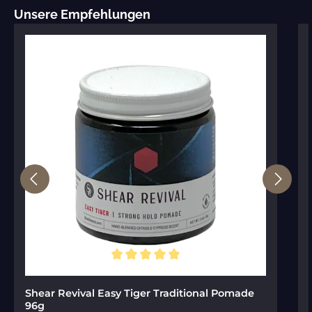
Produktgalerie überspringen
Unsere Empfehlungen
Durchschnittliche Bewertung von 5 von 5 Sternen
Shear Revival Easy Tiger Traditional Pomade
96g