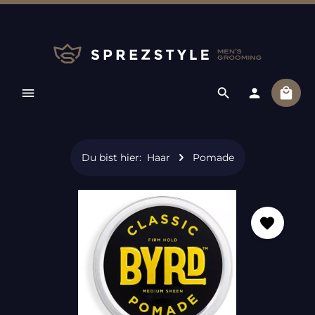
Zum Hauptinhalt springen
Ware
Du bist hier:
Haar
Pomade
Bildergalerie überspringen