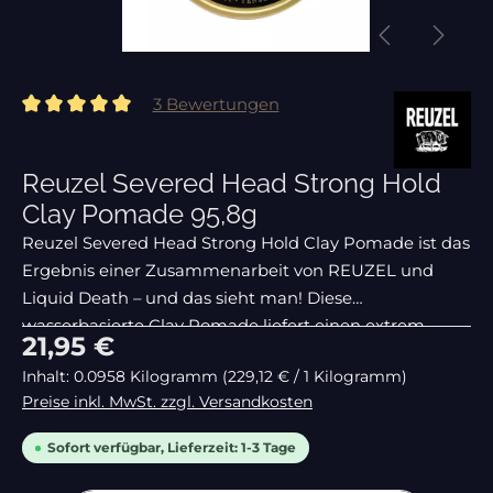
3 Bewertungen
Durchschnittliche Bewertung von 5 von 5 Sternen
Reuzel Severed Head Strong Hold
Clay Pomade 95,8g
Reuzel Severed Head Strong Hold Clay Pomade ist das
Ergebnis einer Zusammenarbeit von REUZEL und
Liquid Death – und das sieht man! Diese
wasserbasierte Clay Pomade liefert einen extrem
Regulärer Preis:
21,95 €
starken Halt, ein griffiges, trockenes Finish und jede
Inhalt:
0.0958 Kilogramm
(229,12 € / 1 Kilogramm)
Preise inkl. MwSt. zzgl. Versandkosten
Sofort verfügbar, Lieferzeit: 1-3 Tage