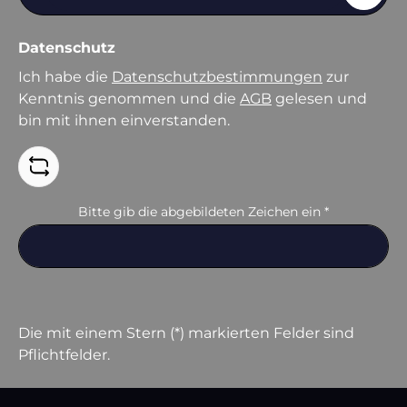
Datenschutz
Ich habe die
Datenschutzbestimmungen
zur
Kenntnis genommen und die
AGB
gelesen und
bin mit ihnen einverstanden.
Bitte gib die abgebildeten Zeichen ein
*
Die mit einem Stern (*) markierten Felder sind
Pflichtfelder.